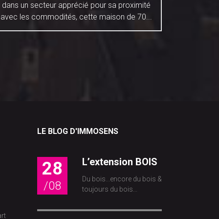
dans un secteur apprécié pour sa proximité
COEUR*
avec les commodités, cette maison de 70...
rénov
LE BLOG D'IMMOSENS
L’extension BOIS
28
Du bois...encore du bois &
/08
toujours du bois...
rt