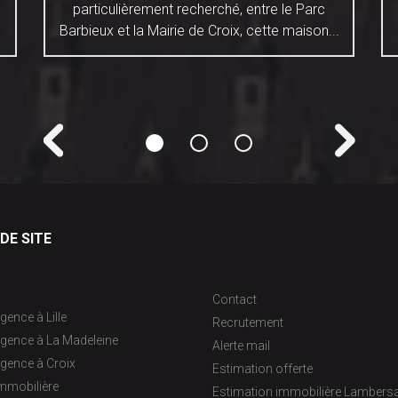
particulièrement recherché, entre le Parc
Barbieux et la Mairie de Croix, cette maison...
DE SITE
Contact
gence à Lille
Recrutement
agence à La Madeleine
Alerte mail
gence à Croix
Estimation offerte
immobilière
Estimation immobilière Lambersa