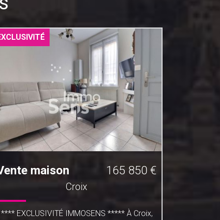
s
EXCLUSIVITÉ
EXCLUSIV
Vente maison
165 850 €
Vente 
Croix
**** EXCLUSIVITÉ IMMOSENS ***** À Croix,
*** EXCL