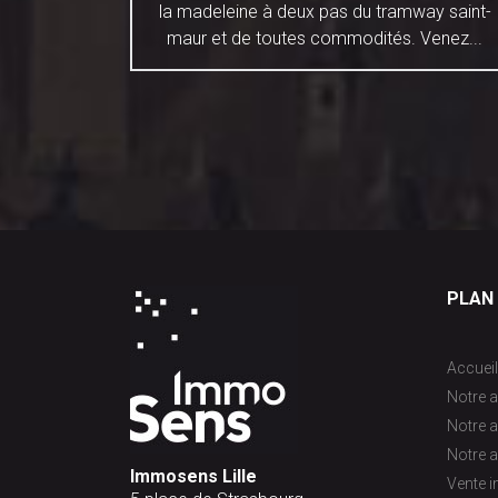
iate des
la madeleine à deux pas du tramway saint-
ce studio
maur et de toutes commodités. Venez...
PLAN 
Accueil
Notre a
Notre 
Notre a
Immosens Lille
Vente 