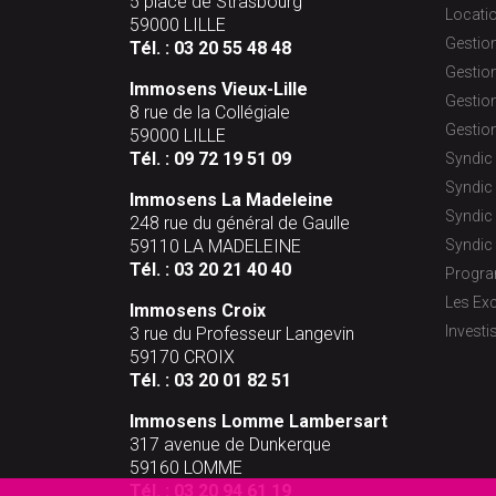
5 place de Strasbourg
Locati
59000 LILLE
Gestion
Tél. :
03 20 55 48 48
Gestion
Immosens Vieux-Lille
Gestion
8 rue de la Collégiale
Gestion
59000 LILLE
Tél. :
09 72 19 51 09
Syndic 
Syndic
Immosens La Madeleine
Syndic 
248 rue du général de Gaulle
59110 LA MADELEINE
Syndic 
Tél. :
03 20 21 40 40
Progr
Les Exc
Immosens Croix
Investi
3 rue du Professeur Langevin
59170 CROIX
Tél. :
03 20 01 82 51
Immosens Lomme Lambersart
317 avenue de Dunkerque
59160 LOMME
Tél. :
03 20 94 61 19