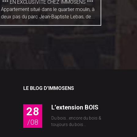
*** EN EXCLUSIVITE CHEZ IMMOSENS ***
Douai, se
Appartement situé dans le quartier moulin, à
terrain 
deux pas du parc Jean-Baptiste Lebas, de...
be
LE BLOG D'IMMOSENS
L’extension BOIS
28
Du bois...encore du bois &
/08
toujours du bois...