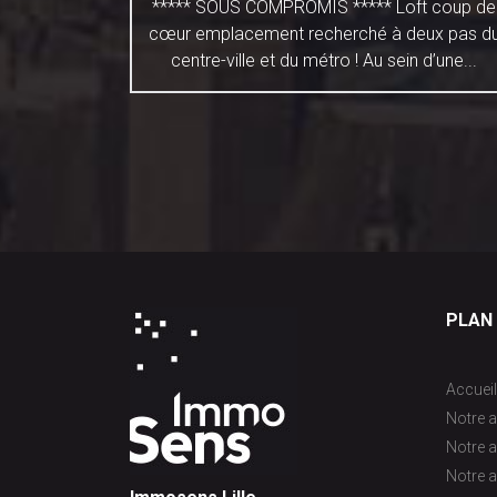
40M2 RUE
***** SOUS COMPROMIS ***** Loft coup de
** EN
cœur emplacement recherché à deux pas d
S ***
centre-ville et du métro ! Au sein d’une...
...
PLAN 
Accueil
Notre a
Notre 
Notre a