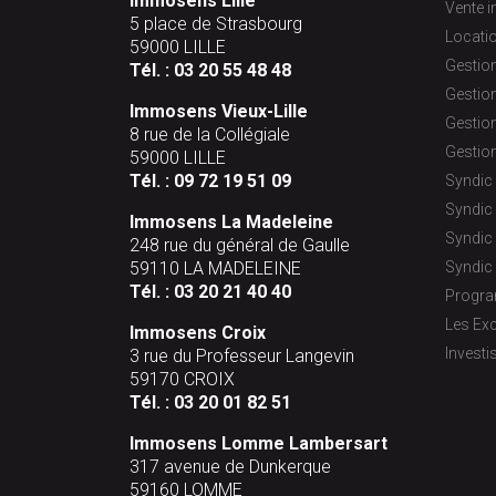
Immosens Lille
Vente 
5 place de Strasbourg
Locati
59000 LILLE
Gestion
Tél. :
03 20 55 48 48
Gestion
Immosens Vieux-Lille
Gestion
8 rue de la Collégiale
Gestion
59000 LILLE
Tél. :
09 72 19 51 09
Syndic 
Syndic
Immosens La Madeleine
Syndic 
248 rue du général de Gaulle
59110 LA MADELEINE
Syndic 
Tél. :
03 20 21 40 40
Progr
Les Exc
Immosens Croix
Investi
3 rue du Professeur Langevin
59170 CROIX
Tél. :
03 20 01 82 51
Immosens Lomme Lambersart
317 avenue de Dunkerque
59160 LOMME