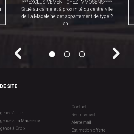
***EXCLUSIVEMENT CHEZ IMMOSENS****
u
Situé au calme et à proximité du centre-ville
de La Madeleine cet appartement de type 2
en...
DE SITE
Contact
gence à Lille
Recrutement
agence à La Madeleine
Alerte mail
gence à Croix
Estimation offerte