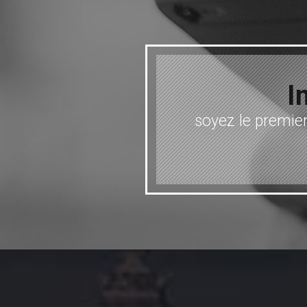
I
soyez le premier