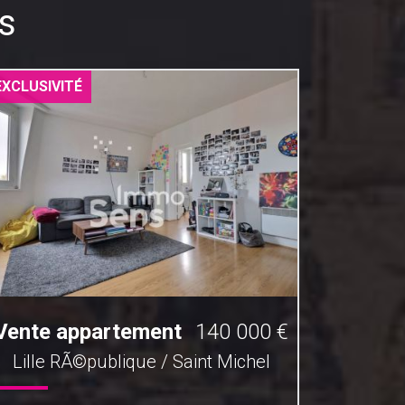
s
EXCLUSIVITÉ
EXCLUSIV
Vente appartement
140 000 €
Vente 
Lille RÃ©publique / Saint Michel