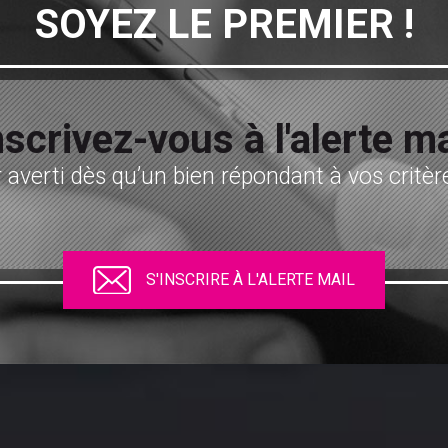
SOYEZ LE PREMIER !
nscrivez-vous à l'alerte ma
 averti dès qu’un bien répondant à vos critère
S'INSCRIRE À L'ALERTE MAIL