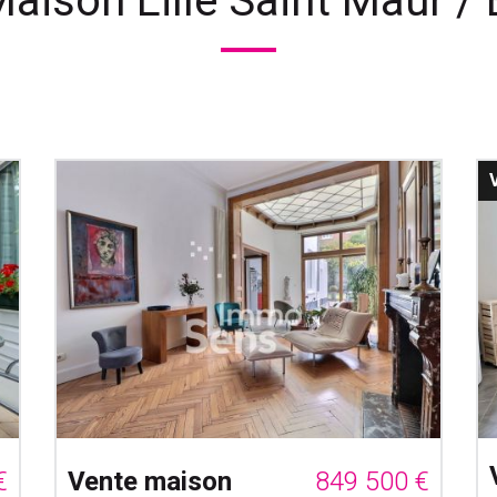
aison Lille Saint Maur /
€
Vente maison
849 500 €