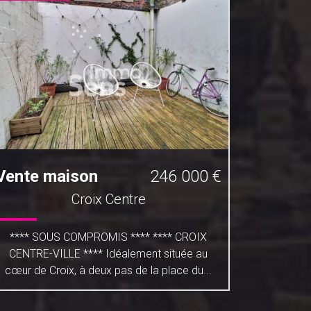
Vente maison
246 000 €
Vente 
Croix Centre
**** SOUS COMPROMIS **** **** CROIX
*** NOUV
CENTRE-VILLE **** Idéalement située au
située ru
cœur de Croix, à deux pas de la place du...
d'une su