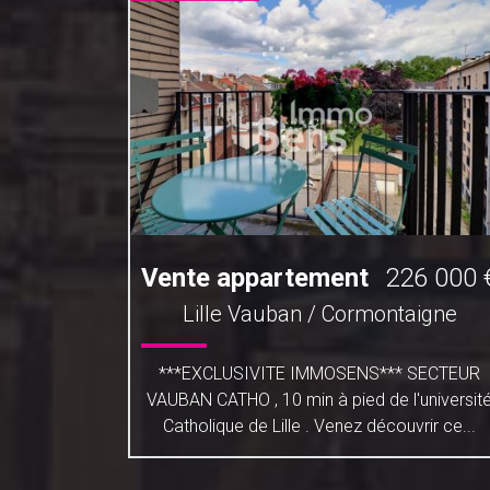
1 000 €
Vente appartement
226 000 
EMMES
Lille Vauban / Cormontaigne
 LILLE -
***EXCLUSIVITE IMMOSENS*** SECTEUR
 Bel
VAUBAN CATHO , 10 min à pied de l'universit
.43m2 Loi
Catholique de Lille . Venez découvrir ce...