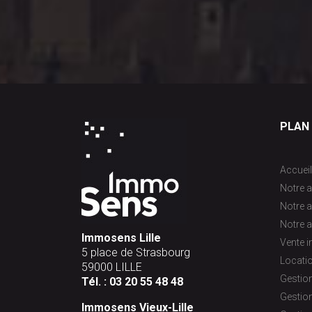
PLAN 
Accueil
Notre a
Notre 
Notre a
Immosens Lille
Vente 
5 place de Strasbourg
Locati
59000 LILLE
Gestion
Tél. :
03 20 55 48 48
Gestion
Immosens Vieux-Lille