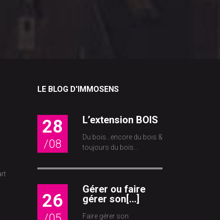
LE BLOG D'IMMOSENS
L’extension BOIS
28
Du bois...encore du bois &
/08
toujours du bois...
rt
Gérer ou faire
26
gérer son[...]
/05
Faire gérer son