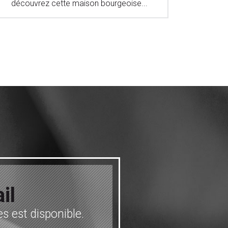
découvrez cette maison bourgeoise...
% Découv
il
s est disponible.