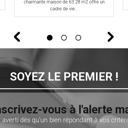
charmante maison de 63.28 m2 offre un
cadre de vie...
SOYEZ LE PREMIER !
nscrivez-vous à l'alerte ma
 averti dès qu’un bien répondant à vos critère