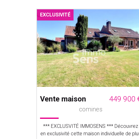
EXCLUSIVITÉ
3 500 €
Vente maison
449 900 
comines
éalement
*** EXCLUSVITÉ IMMOSENS *** Découvrez
ens unique,
en exclusivité cette maison individuelle de plu