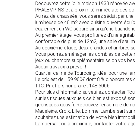
Découvrez cette jolie maison 1930 rénovée ave
PHALEMPINS et à proximité immédiate des c
Au rez-de-chaussée, vous serez séduit par une 
lumineuse de 40 m2 avec cuisine ouverte équip
également un WC séparé ainsi qu'une buanderie 
Au premier étage, vous profiterez d'une agré
confortable de plus de 12m2, une salle d’eau 
Au deuxième étage, deux grandes chambres su
Vous pourrez aménager les combles de cette ma
jeux ou chambre supplémentaire selon vos bes
Aucun travaux à prévoir!
Quartier calme de Tourcoing, idéal pour une fam
Le prix est de 159.900€ dont 8 % d'honoraires d
TTC. Prix hors honoraire : 148.500€.
Pour plus d'informations, veuillez contacter 
sur les risques auxquels ce bien est exposé son
georisques.gouv.fr. Retrouvez l'ensemble de nos
Madeleine, Croix, Lille, Lomme, Lambersart sur
souhaitez une estimation de votre bien immobili
Lambersart ou à proximité, contacter votre a