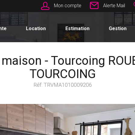
Mon compte
Alerte Mail
nte
Location
Estimation
Gestion
 maison - Tourcoing ROU
TOURCOING
Réf. TRVMA1010009206