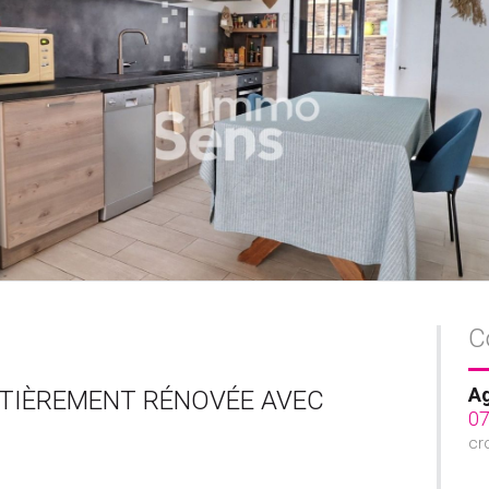
C
Ag
TIÈREMENT RÉNOVÉE AVEC
07
cr