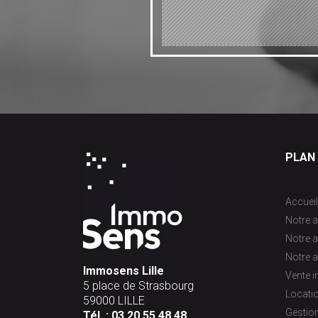
PLAN 
Accueil
Notre a
Notre 
Notre a
Immosens Lille
Vente 
5 place de Strasbourg
Locati
59000 LILLE
Gestion
Tél. :
03 20 55 48 48