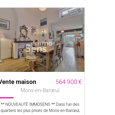
Vente maison
564 900 €
Vente 
Mons-en-Barœul
** NOUVEAUTÉ IMMOSENS ** Dans l’un des
** NOUVE
quartiers les plus prisés de Mons-en-Barœul,
co-living 