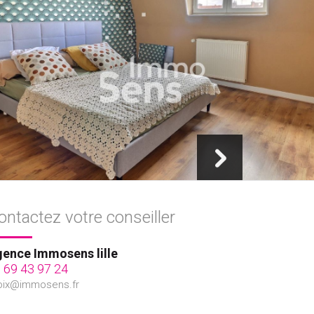
ontactez votre conseiller
ence Immosens lille
 69 43 97 24
oix@immosens.fr