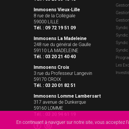
Gestion
Immosens Vieux-Lille
Gestion
8 rue de la Collégiale
Gestion
59000 LILLE
Tél. :
09 72 19 51 09
Syndic 
Syndic
Immosens La Madeleine
Syndic 
248 rue du général de Gaulle
59110 LA MADELEINE
Syndic 
Tél. :
03 20 21 40 40
Progr
Les Exc
Immosens Croix
Investi
3 rue du Professeur Langevin
59170 CROIX
Tél. :
03 20 01 82 51
Immosens Lomme Lambersart
317 avenue de Dunkerque
59160 LOMME
Tél. :
03 20 94 61 19
En continuant à naviguer sur notre site, vous acceptez l'