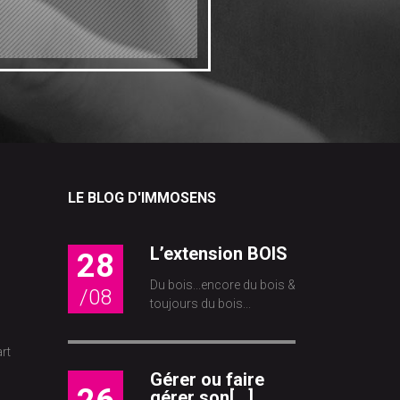
LE BLOG D'IMMOSENS
L’extension BOIS
28
Du bois...encore du bois &
/08
toujours du bois...
rt
Gérer ou faire
gérer son[...]