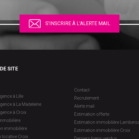
S'INSCRIRE À L'ALERTE MAIL
DE SITE
Contact
gence à Lille
Recrutement
agence à La Madeleine
Alerte mail
gence à Croix
Estimation offerte
immobilière
Estimation immobilière Lambersa
on immobilière
Estimation immobilière Croix
 locative Croix
Derniers biens vendus