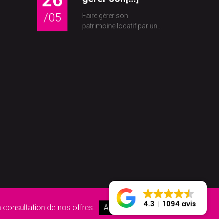
26
/05
Faire gérer son
patrimoine locatif par un...
4.3
1 094 avis
a consultation de nos offres.
Accepter
En savoir +