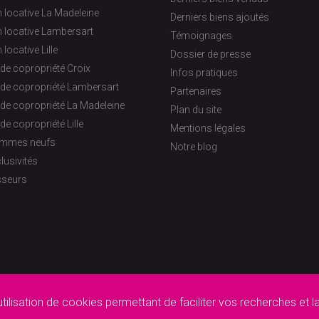
 locative La Madeleine
Derniers biens ajoutés
 locative Lambersart
Témoignages
 locative Lille
Dossier de presse
de copropriété Croix
Infos pratiques
 de copropriété Lambersart
Partenaires
de copropriété La Madeleine
Plan du site
de copropriété Lille
Mentions légales
ammes neufs
Notre blog
lusivités
sseurs
utilisation de cookies permettant de faciliter vos recherches et l