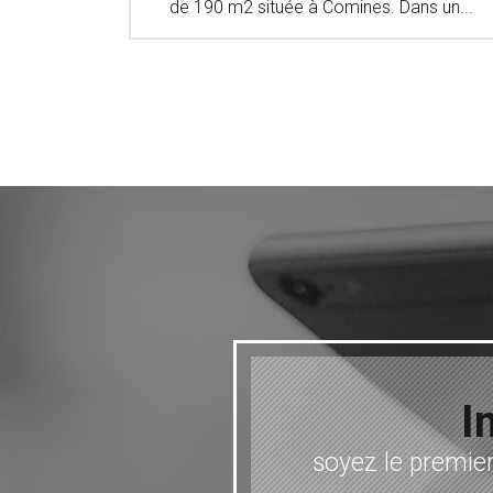
nnement...
de 190 m2 située à Comines. Dans un...
I
soyez le premier