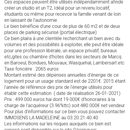
Ces espaces peuvent être utilisés indépendamment afinde
créer un studio et un T2, Idéal pour un revenu locatif,
étudiants où même pour recevoir la famille venant de loin
en laissant de l’autonomie.
Le bien bénéficie d’une cour de plus de 60 m2 et de deux
places de parking sécurisé (portail électrique)
Ce bien plaira à une clientèle recherchant un bien avec du
volumes et des possibilités à exploiter, elle peut être idéale
pour une profession libérale, un espace privatif, bureaux
etc,gites ou chambre d'hotes dans les secteurs de Marcq
en Baroeul, Bondues, Mouvaux, Wasquehal, Lambersart etc
Taxe foncière : 2065 euros
Montant estimé des dépenses annuelles d'énergie de ce
logement pour un usage standard est de 2201€. 2015 étant
l'année de référence des prix de l'énergie utilisés pour
établir cette estimation. ( date de réalisation 26-01-2021)
Prix : 499 000 euros hai dont 19 000€ d'honoraires à la
charge de l’acquéreur (3.96%ttc) soit 480 000€ net vendeur
Pour plus d’informations sur ce bien vous pouvez contacter
IMMOSENS LA MADELEINE au 03.20.21.40.40.
Les informations sur les risques auxquels ce bien est
exposé sont disponible sur le site Géorisques: