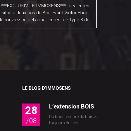
***EXCLUSIVITE IMMOSENS*** Idéalement
***EXCLU
situé à deux pas du Boulevard Victor Hugo,
Excepti
découvrez ce bel appartement de Type 3 de...
grande é
LE BLOG D'IMMOSENS
L’extension BOIS
28
Du bois...encore du bois &
/08
toujours du bois...