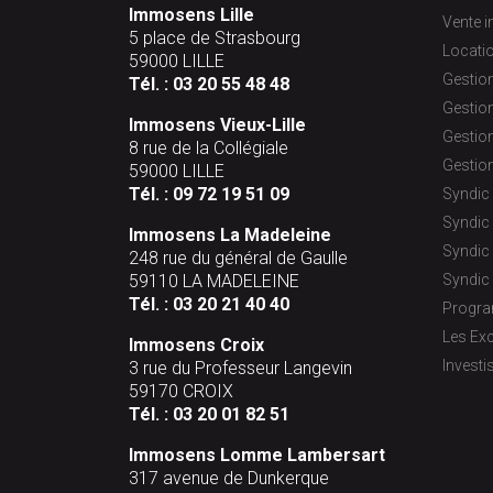
Immosens Lille
Vente 
5 place de Strasbourg
Locati
59000 LILLE
Gestion
Tél. :
03 20 55 48 48
Gestion
Immosens Vieux-Lille
Gestion
8 rue de la Collégiale
Gestion
59000 LILLE
Tél. :
09 72 19 51 09
Syndic 
Syndic
Immosens La Madeleine
Syndic 
248 rue du général de Gaulle
59110 LA MADELEINE
Syndic 
Tél. :
03 20 21 40 40
Progr
Les Exc
Immosens Croix
Investi
3 rue du Professeur Langevin
59170 CROIX
Tél. :
03 20 01 82 51
Immosens Lomme Lambersart
317 avenue de Dunkerque