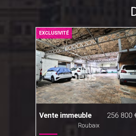
EXCLUSIVITÉ
8 200 €
Vente immeuble
256 800 
Roubaix