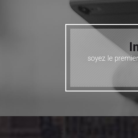
I
soyez le premier