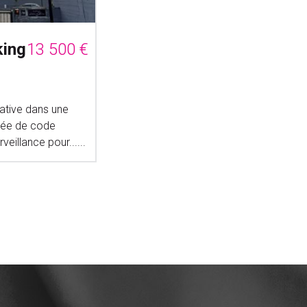
king
13 500 €
ative dans une
tée de code
eillance pour......