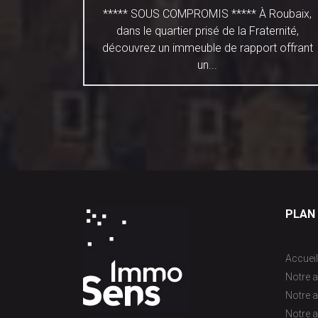
ent
***** SOUS COMPROMIS ***** À Roubaix,
 le Parc
dans le quartier prisé de la Fraternité,
e maison...
découvrez un immeuble de rapport offrant
un...
PLAN 
Accueil
Notre a
Notre 
Notre a