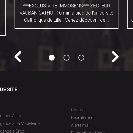
***EXCLUSIVITE IMMOSENS*** SECTEUR
VAUBAN CATHO , 10 min à pied de l'université
Catholique de Lille . Venez découvrir ce...
DE SITE
Contact
gence à Lille
Recrutement
agence à La Madeleine
Alerte mail
gence à Croix