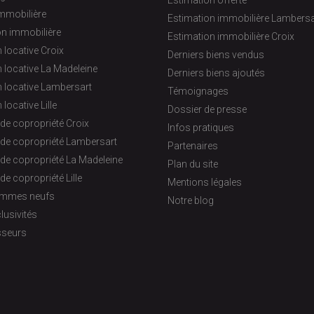
Estimation offerte
immobilière
Estimation immobilière Lambersa
on immobilière
Estimation immobilière Croix
 locative Croix
Derniers biens vendus
 locative La Madeleine
Derniers biens ajoutés
 locative Lambersart
Témoignages
 locative Lille
Dossier de presse
de copropriété Croix
Infos pratiques
 de copropriété Lambersart
Partenaires
de copropriété La Madeleine
Plan du site
de copropriété Lille
Mentions légales
ammes neufs
Notre blog
lusivités
sseurs