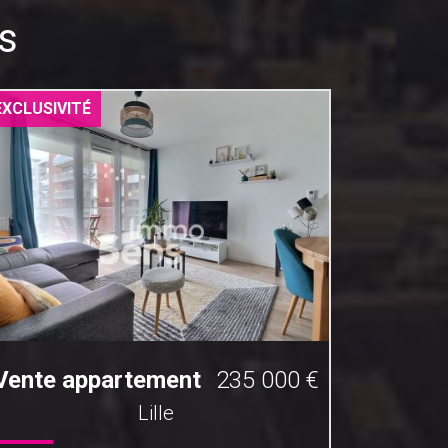
s
EXCLUSIVITÉ
EXCLUSIV
Vente appartement
235 000 €
Vente 
Lille