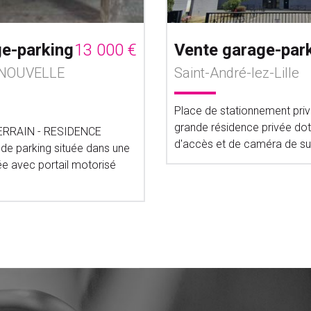
ge-parking
13 000 €
Vente garage-par
 NOUVELLE
Saint-André-lez-Lille
Place de stationnement priv
grande résidence privée do
RRAIN - RESIDENCE
d'accès et de caméra de surv
e parking située dans une
ée avec portail motorisé