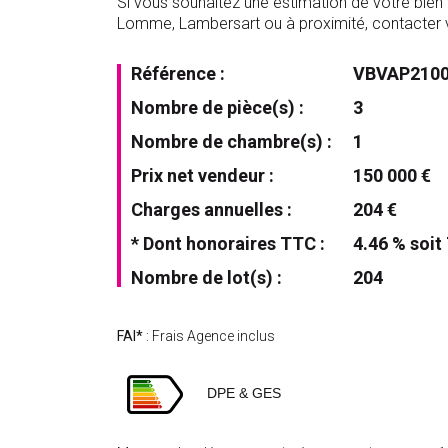
Si vous souhaitez une estimation de votre bien i
Lomme, Lambersart ou à proximité, contacter
Référence :
VBVAP2100
Nombre de pièce(s) :
3
Nombre de chambre(s) :
1
Prix net vendeur :
150 000 €
Charges annuelles :
204 €
* Dont honoraires TTC :
4.46 % soit
Nombre de lot(s) :
204
FAI*
: Frais Agence inclus
DPE & GES