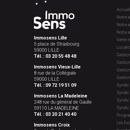
Accueil
Notre a
Notre 
Notre a
Immosens Lille
Vente 
5 place de Strasbourg
Locati
59000 LILLE
Gestion
Tél. :
03 20 55 48 48
Gestion
Immosens Vieux-Lille
Gestion
8 rue de la Collégiale
Gestion
59000 LILLE
Tél. :
09 72 19 51 09
Syndic 
Syndic
Immosens La Madeleine
Syndic 
248 rue du général de Gaulle
59110 LA MADELEINE
Syndic 
Tél. :
03 20 21 40 40
Progr
Les Exc
Immosens Croix