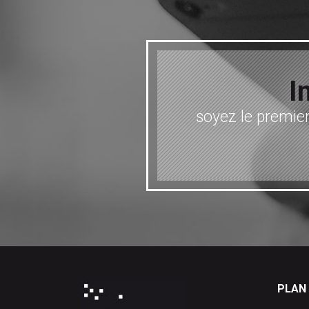
I
soyez le premier
PLAN 