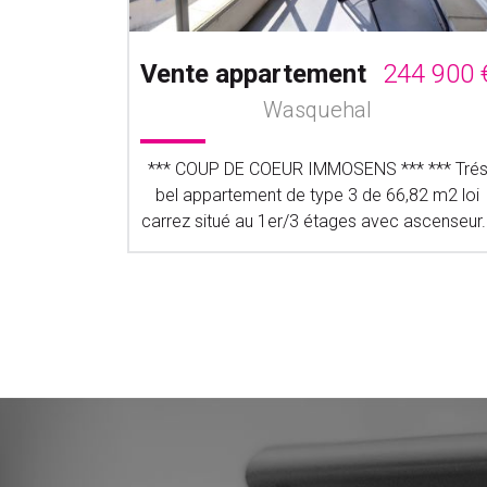
5 000 €
Vente appartement
244 900 
EMMES
Wasquehal
** Bel
*** COUP DE COEUR IMMOSENS *** *** Tré
nier étage
bel appartement de type 3 de 66,82 m2 loi
 3 lots,...
carrez situé au 1er/3 étages avec ascenseur..