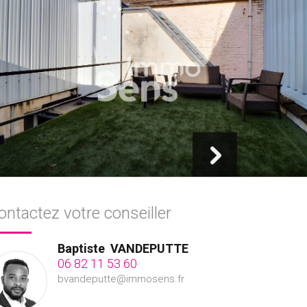
ontactez votre conseiller
Baptiste
VANDEPUTTE
06 82 11 53 60
bvandeputte@immosens.fr