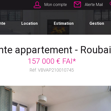
Mon compte
Alerte Mail
nte
Location
Estimation
Gestion
nte appartement - Rouba
157 000 € FAI*
Réf. VBVAP210010745