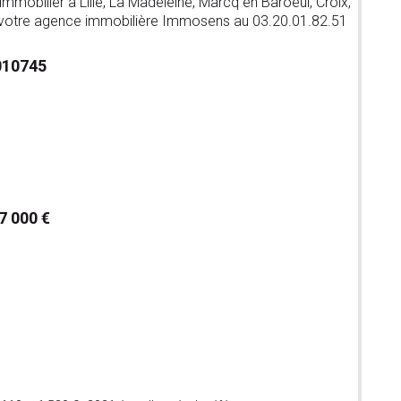
mmobilier à Lille, La Madeleine, Marcq en Baroeul, Croix,
 votre agence immobilière Immosens au 03.20.01.82.51
10745
 7 000 €