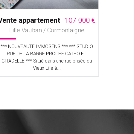
Vente appartement
107 000 €
Vente 
Lille Vauban / Cormontaigne
*** NOUVEAUTE IMMOSENS *** *** STUDIO
A VE
RUE DE LA BARRE PROCHE CATHO ET
permettr
CITADELLE *** Situé dans une rue prisée du
immobilie
Vieux Lille à...