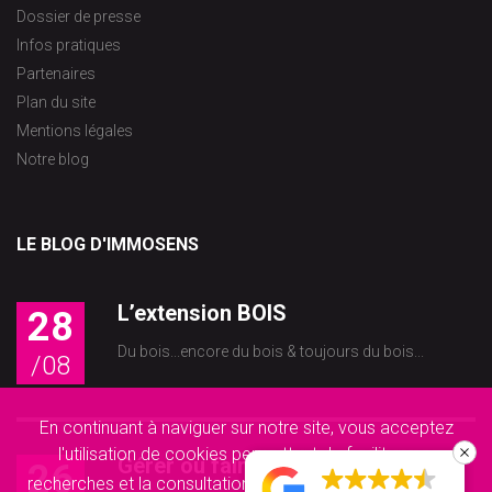
Dossier de presse
Infos pratiques
Partenaires
Plan du site
Mentions légales
Notre blog
LE BLOG D'IMMOSENS
L’extension BOIS
28
Du bois...encore du bois & toujours du bois...
/08
En continuant à naviguer sur notre site, vous acceptez
l'utilisation de cookies permettant de faciliter vos
Gérer ou faire gérer son[...]
26
recherches et la consultation de nos offres.
Accepter