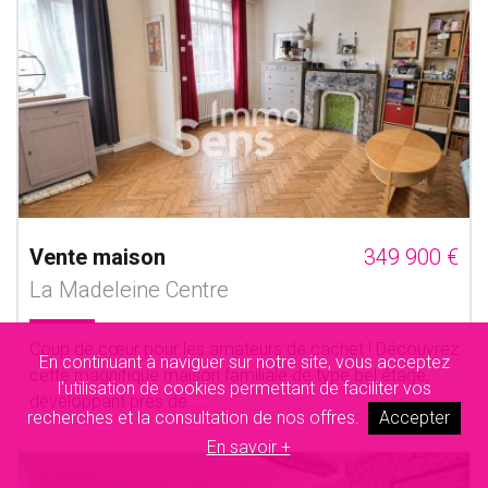
Vente maison
349 900 €
La Madeleine Centre
Coup de cœur pour les amateurs de cachet ! Découvrez
En continuant à naviguer sur notre site, vous acceptez
cette magnifique maison familiale de type bel étage,
l'utilisation de cookies permettant de faciliter vos
développant près de......
recherches et la consultation de nos offres.
Accepter
En savoir +