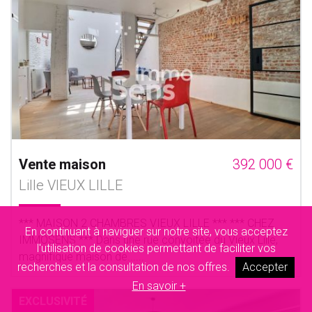
Vente maison
392 000 €
Lille VIEUX LILLE
*** MAISON 2 CHAMBRES VIEUX LILLE *** *** CHEZ
En continuant à naviguer sur notre site, vous acceptez
IMMOSENS *** Dans une rue convoitée du Vieux Lille,
l'utilisation de cookies permettant de faciliter vos
magnifique maison de......
recherches et la consultation de nos offres.
Accepter
En savoir +
EXCLUSIVITÉ