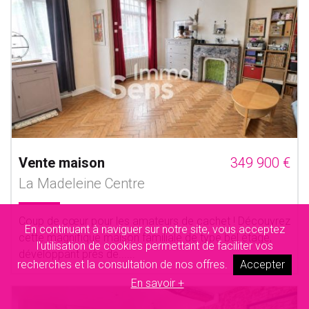
Vente maison
349 900 €
La Madeleine Centre
Coup de cœur pour les amateurs de cachet ! Découvrez
En continuant à naviguer sur notre site, vous acceptez
cette magnifique maison familiale de type bel étage,
l'utilisation de cookies permettant de faciliter vos
développant près de......
recherches et la consultation de nos offres.
Accepter
En savoir +