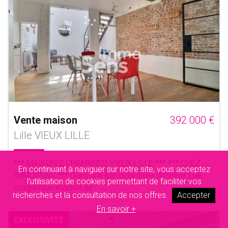
Vente maison
392 000 €
Lille VIEUX LILLE
*** MAISON 2 CHAMBRES VIEUX LILLE *** *** CHEZ
En continuant à naviguer sur notre site, vous acceptez
IMMOSENS *** Dans une rue convoitée du Vieux Lille,
l'utilisation de cookies permettant de faciliter vos
magnifique maison de......
recherches et la consultation de nos offres.
Accepter
En savoir +
EXCLUSIVITÉ