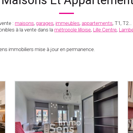
 Maisons Et Appartements
vente :
maisons
,
garages
,
immeubles
,
appartements
, T1, T2…
nibles à la vente dans la
métropole lilloise
,
Lille Centre
,
Lambe
s immobiliers mise à jour en permanence.