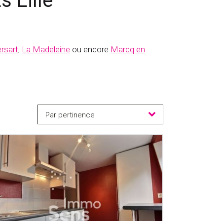
 Lille
rsart
,
La Madeleine
ou encore
Marcq en
Par pertinence