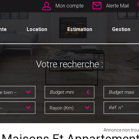
Mon compte
Alerte Mail
nte
Location
Estimation
Gestion
Votre recherche :
e bien --
--
Rayon (Km)
Annonce non trou