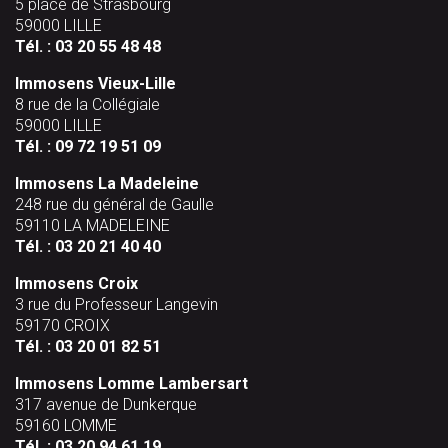
5 place de Strasbourg
59000 LILLE
Tél. :
03 20 55 48 48
Immosens Vieux-Lille
8 rue de la Collégiale
59000 LILLE
Tél. :
09 72 19 51 09
Immosens La Madeleine
248 rue du général de Gaulle
59110 LA MADELEINE
Tél. :
03 20 21 40 40
Immosens Croix
3 rue du Professeur Langevin
59170 CROIX
Tél. :
03 20 01 82 51
Immosens Lomme Lambersart
317 avenue de Dunkerque
59160 LOMME
Tél. :
03 20 94 61 19