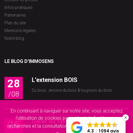
Infos pratiques
Partenaires
Plan du site
Mentions légales
Notre blog
LE BLOG D'IMMOSENS
L’extension BOIS
28
Du bois...encore du bois & toujours du bois...
/08
En continuant à naviguer sur notre site, vous acceptez
l'utilisation de cookies permettant de faciliter vos
Gérer ou faire gérer son[...]
26
recherches et la consultation de nos offres.
Accepter
4.3
1 094 avis
Faire gérer son patrimoine locatif par un...