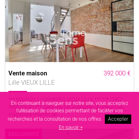
Vente maison
392 000 €
Lille VIEUX LILLE
*** MAISON 2 CHAMBRES VIEUX LILLE *** *** CHEZ
En continuant à naviguer sur notre site, vous acceptez
IMMOSENS *** Dans une rue convoitée du Vieux Lille,
l'utilisation de cookies permettant de faciliter vos
magnifique maison de......
recherches et la consultation de nos offres.
Accepter
En savoir +
EXCLUSIVITÉ