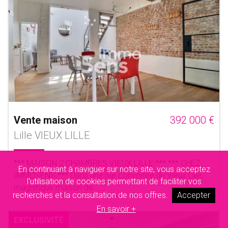
Vente maison
392 000 €
Lille VIEUX LILLE
*** MAISON 2 CHAMBRES VIEUX LILLE *** *** CHEZ
En continuant à naviguer sur notre site, vous acceptez
IMMOSENS *** Dans une rue convoitée du Vieux Lille,
l'utilisation de cookies permettant de faciliter vos
magnifique maison de......
recherches et la consultation de nos offres.
Accepter
En savoir +
EXCLUSIVITÉ