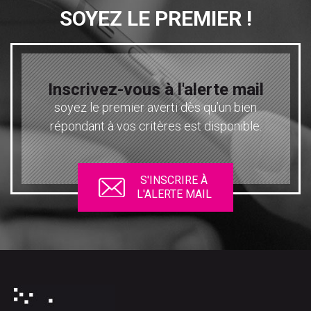
SOYEZ LE PREMIER !
Inscrivez-vous à l'alerte mail
soyez le premier averti dès qu’un bien
répondant à vos critères est disponible.
S'INSCRIRE À
L'ALERTE MAIL