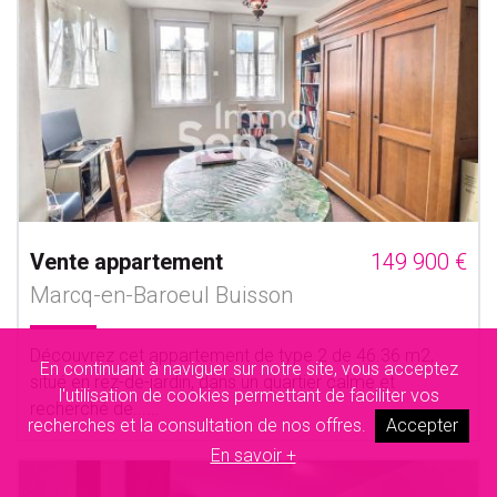
Vente appartement
149 900 €
Marcq-en-Baroeul Buisson
Découvrez cet appartement de type 2 de 46.36 m2,
En continuant à naviguer sur notre site, vous acceptez
situé en rez-de-jardin, dans un quartier calme et
l'utilisation de cookies permettant de faciliter vos
recherché de......
recherches et la consultation de nos offres.
Accepter
En savoir +