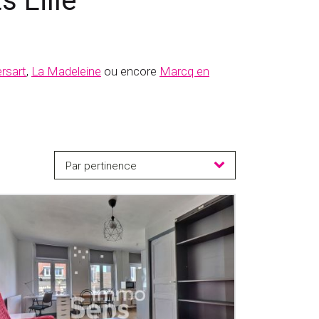
 Lille
rsart
,
La Madeleine
ou encore
Marcq en
Par pertinence