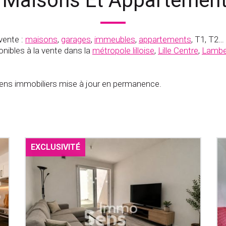
 Maisons Et Appartements
vente :
maisons
,
garages
,
immeubles
,
appartements
, T1, T2…
nibles à la vente dans la
métropole lilloise
,
Lille Centre
,
Lambe
s immobiliers mise à jour en permanence.
EXCLUSIVITÉ