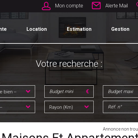
Mon compte
Alerte Mail
nte
Location
Estimation
Gestion
Votre recherche :
e bien --
--
Rayon (Km)
Annonce non trou