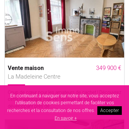
Vente maison
349 900 €
La Madeleine Centre
Coup de cœur pour les amateurs de cachet ! Découvrez
En continuant à naviguer sur notre site, vous acceptez
cette magnifique maison familiale de type bel étage,
l'utilisation de cookies permettant de faciliter vos
développant près de......
recherches et la consultation de nos offres.
Accepter
En savoir +