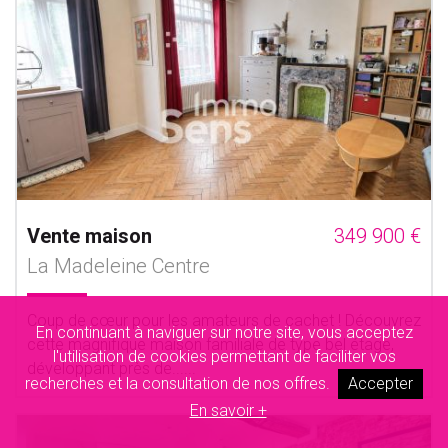
Vente maison
349 900 €
La Madeleine Centre
Coup de cœur pour les amateurs de cachet ! Découvrez
En continuant à naviguer sur notre site, vous acceptez
cette magnifique maison familiale de type bel étage,
l'utilisation de cookies permettant de faciliter vos
développant près de......
recherches et la consultation de nos offres.
Accepter
En savoir +