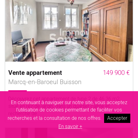
Vente appartement
149 900 €
Marcq-en-Baroeul Buisson
Découvrez cet appartement de type 2 de 46.36 m2,
En continuant à naviguer sur notre site, vous acceptez
situé en rez-de-jardin, dans un quartier calme et
l'utilisation de cookies permettant de faciliter vos
recherché de......
recherches et la consultation de nos offres.
Accepter
En savoir +