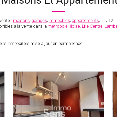
 Maisons Et Appartements
vente :
maisons
,
garages
,
immeubles
,
appartements
, T1, T2…
nibles à la vente dans la
métropole lilloise
,
Lille Centre
,
Lambe
s immobiliers mise à jour en permanence.