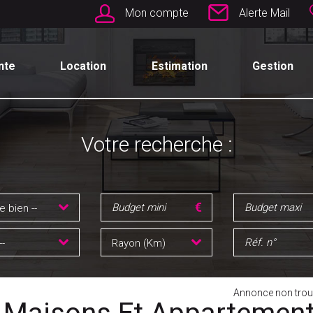
Mon compte
Alerte Mail
nte
Location
Estimation
Gestion
Votre recherche :
e bien --
--
Rayon (Km)
Annonce non trou