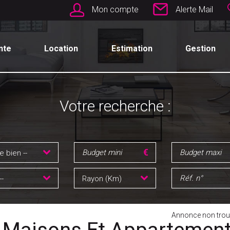
Mon compte
Alerte Mail
nte
Location
Estimation
Gestion
Votre recherche :
e bien --
--
Rayon (Km)
Annonce non trou