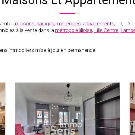
 Maisons Et Appartements
vente :
maisons
,
garages
,
immeubles
,
appartements
, T1, T2…
nibles à la vente dans la
métropole lilloise
,
Lille Centre
,
Lambe
s immobiliers mise à jour en permanence.