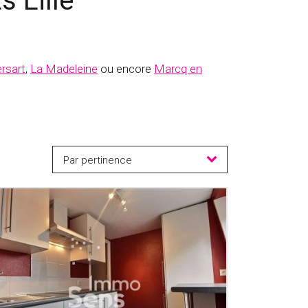
 Lille
rsart
,
La Madeleine
ou encore
Marcq en
Par pertinence