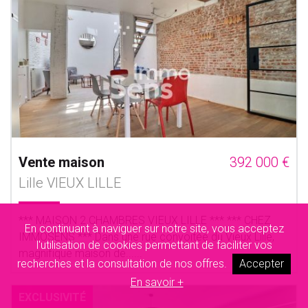
Vente maison
392 000 €
Lille VIEUX LILLE
*** MAISON 2 CHAMBRES VIEUX LILLE *** *** CHEZ
En continuant à naviguer sur notre site, vous acceptez
IMMOSENS *** Dans une rue convoitée du Vieux Lille,
l'utilisation de cookies permettant de faciliter vos
magnifique maison de......
recherches et la consultation de nos offres.
Accepter
En savoir +
EXCLUSIVITÉ