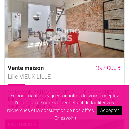
Vente maison
392 000 €
Lille VIEUX LILLE
*** MAISON 2 CHAMBRES VIEUX LILLE *** *** CHEZ
En continuant à naviguer sur notre site, vous acceptez
IMMOSENS *** Dans une rue convoitée du Vieux Lille,
l'utilisation de cookies permettant de faciliter vos
magnifique maison de......
recherches et la consultation de nos offres.
Accepter
En savoir +
EXCLUSIVITÉ