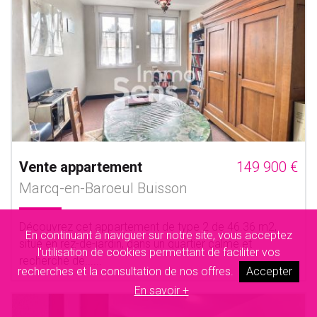
Vente appartement
149 900 €
Marcq-en-Baroeul Buisson
Découvrez cet appartement de type 2 de 46.36 m2,
En continuant à naviguer sur notre site, vous acceptez
situé en rez-de-jardin, dans un quartier calme et
l'utilisation de cookies permettant de faciliter vos
recherché de......
recherches et la consultation de nos offres.
Accepter
En savoir +