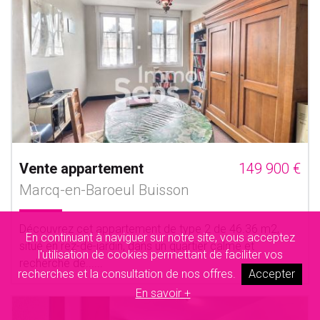
Vente appartement
149 900 €
Marcq-en-Baroeul Buisson
Découvrez cet appartement de type 2 de 46.36 m2,
En continuant à naviguer sur notre site, vous acceptez
situé en rez-de-jardin, dans un quartier calme et
l'utilisation de cookies permettant de faciliter vos
recherché de......
recherches et la consultation de nos offres.
Accepter
En savoir +