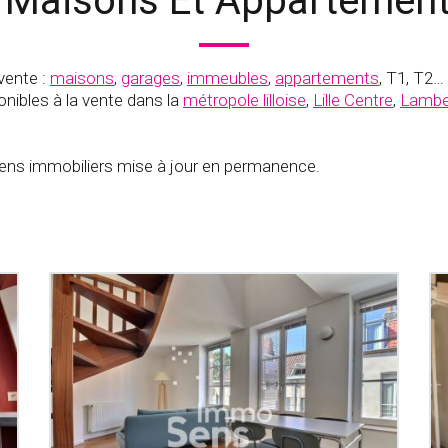
 Maisons Et Appartements
vente :
maisons
,
garages
,
immeubles
,
appartements
, T1, T2…
nibles à la vente dans la
métropole lilloise
,
Lille Centre
,
Lambe
s immobiliers mise à jour en permanence.