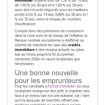
immobilier
moyens sont de 1,20 % sur 15 ans,
de 1,40 % sur 20 ans et e 1,60 % sur 25 ans,
avec des records négociés pour les meilleurs
profils à 0,6 % sur 15 ans, 0,80% sur 20 ans et 1
% sur 25 ans, selon le réseau de courtiers
Vousfinancer.
Compte tenu des prévisions de croissance
dans la zone euro et du niveau de l’inflation, la
Banque centrale européenne a réaffirmé sa
volonté de maintenir les taux des
crédits
immobiliers
à des niveaux actuels ou «plus
bas au moins jusqu’à la fin du premier
semestre 2020» et «aussi longtemps que
nécessaire».
Une bonne nouvelle
pour les emprunteurs
Pour les candidats à l’
achat immobilier
ou ceux
souhaitant renégocier leur prêt, le maintien des
taux à un niveau bas est une aubaine, car « tant
qu’il n’y aura pas de marchés offrant une
meilleure rentabilité ou un meilleur couple